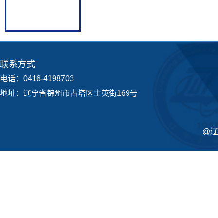
联系方式
电话：0416-4198703
地址：辽宁省锦州市古塔区士英街169号
@辽