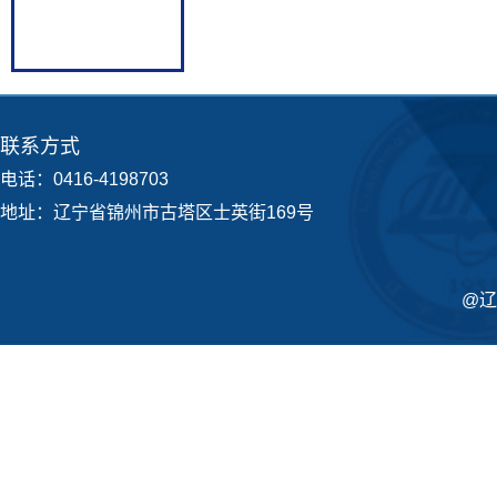
联系方式
电话：0416-4198703
地址：辽宁省锦州市古塔区士英街169号
@辽