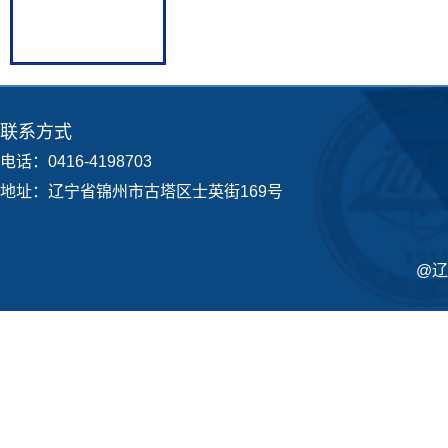
联系方式
电话：0416-4198703
地址：辽宁省锦州市古塔区士英街169号
@辽