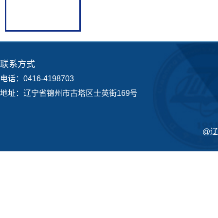
联系方式
电话：0416-4198703
地址：辽宁省锦州市古塔区士英街169号
@辽