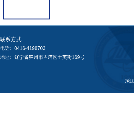
联系方式
电话：0416-4198703
地址：辽宁省锦州市古塔区士英街169号
@辽