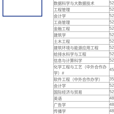
52
数据科学与大数据技术
52
工程管理
52
会计学
52
工商管理
52
金融工程
52
建筑学
52
土木工程
52
建筑环境与能源应用工程
52
给排水科学与工程
52
信息与计算科学
化学工程与工艺（中外合作办
45
学）#
35
软件工程（中外合作办学）
52
会计学
52
国际经济与贸易
48
英语
48
广告学
48
传播学