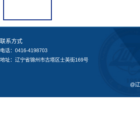
联系方式
电话：0416-4198703
地址：辽宁省锦州市古塔区士英街169号
@辽