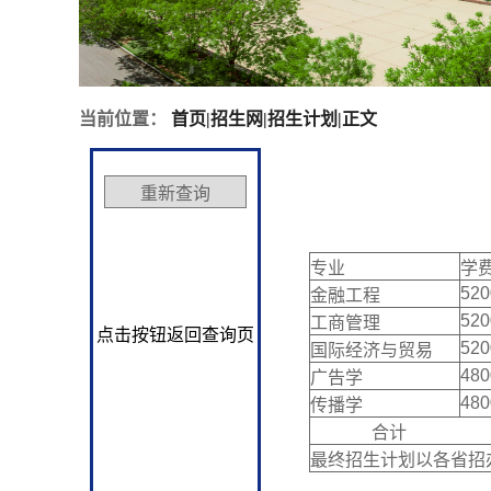
当前位置：
首页
|
招生网
|
招生计划
|
正文
专业
学费
52
金融工程
52
工商管理
点击按钮返回查询页
52
国际经济与贸易
48
广告学
48
传播学
合计
最终招生计划以各省招