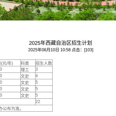
2025年西藏自治区招生计划
2025年06月10日 10:58 点击：[
103
]
(元/年)
科类
招生人数
00
3
理工
00
4
文史
00
5
文史
00
5
文史
00
5
文史
22
办公布为准。