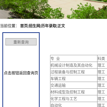
当前位置：
首页
|
招生网
|
历年录取
|
正文
专 业
科类
机械设计制造及其自动化
理工
过程装备与控制工程
理工
点击按钮返回查询页
车辆工程
理工
交通运输
理工
材料成型及控制工程
理工
化学工程与工艺
理工
自动化
理工