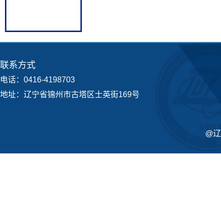
联系方式
电话：0416-4198703
地址：辽宁省锦州市古塔区士英街169号
@辽