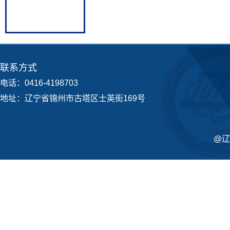
联系方式
电话：0416-4198703
地址：辽宁省锦州市古塔区士英街169号
@辽