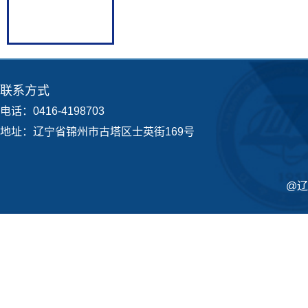
联系方式
电话：0416-4198703
地址：辽宁省锦州市古塔区士英街169号
@辽