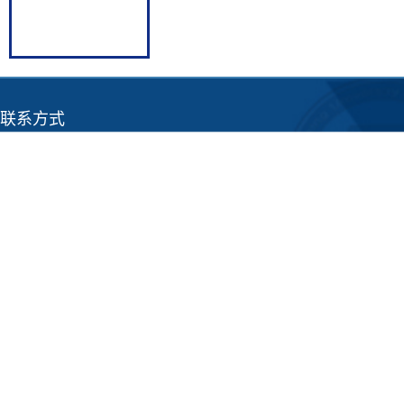
联系方式
电话：0416-4198703
地址：辽宁省锦州市古塔区士英街169号
@辽