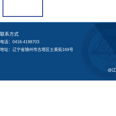
联系方式
电话：0416-4198703
地址：辽宁省锦州市古塔区士英街169号
@辽