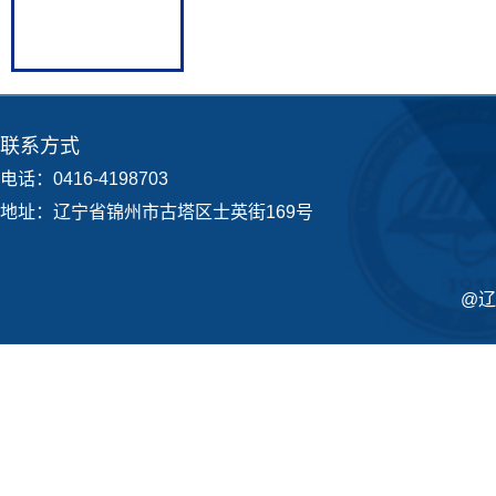
联系方式
电话：0416-4198703
地址：辽宁省锦州市古塔区士英街169号
@辽