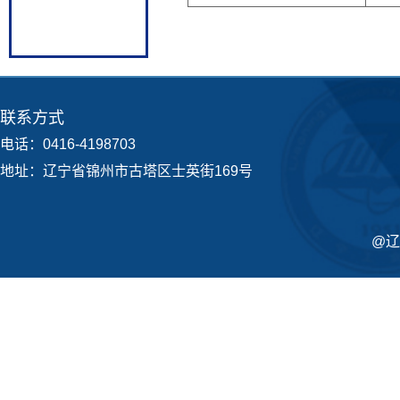
联系方式
电话：0416-4198703
地址：辽宁省锦州市古塔区士英街169号
@辽