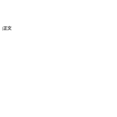
）
|
正文