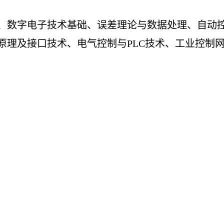
、数字电子技术基础、误差理论与数据处理、自动
原理及接口技术、电气控制与
PLC技术、工业控制
本科教育示范专业
工程人才培养模式改革试点专业
用型转变试点专业
创业教育试点专业
生就业面宽广，可在信号检测与数据处理、智能仪
造、仪器维护、工程与技术管理等方面工作，也可