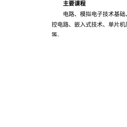
主要课程
电路、模拟电子技术基础
控电路、嵌入式技术、单片机
等。
专业特色
辽宁省普通高等学校一流
辽宁省普通高等学校本科
辽宁省普通高等学校向应
辽宁省普通高等学校创新
专业就业
测控技术与仪器专业毕业
域从事研究开发、产品设计制