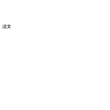
）
|
正文