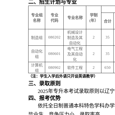
二、招生计划与专业
专业组
专业
学制
专业名称
名称
代码
(年）
合计
机械设计
080202
2
35
制造组
制造及其
自动化
电气工程
自动化
080601
2
35
及其自动
组
化
计算机
080902
2
650
软件工程
组
（注：学生入学后外语只开设英语教学）
三、
录取原则
2025年专升本考试录取原则以辽
四、报考优势
依托全日制普通本科特色学科办学
毕业生，竞争压力小，录取率高。